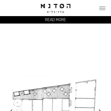
READ MORE
RENA'S HOUSE
S. YESHURUN ש. ישורון
CLIENT
TEL AVIV סמטת בית הבד 3, תל אביב
LOCATION